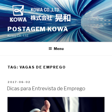
Skip
to
content
POSTAGEM KOWA
Kowa Co., Ltd
Menu
TAG: VAGAS DE EMPREGO
POSTED
2017-06-02
ON
Dicas para Entrevista de Emprego